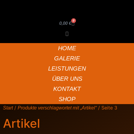
0
0,00
€
HOME
GALERIE
LEISTUNGEN
ÜBER UNS
KONTAKT
SHOP
/
/ Seite 3
Start
Produkte verschlagwortet mit „Artikel“
Artikel