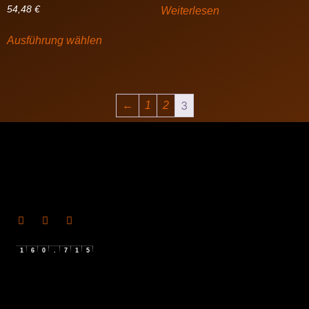
54,48
€
Weiterlesen
Ausführung wählen
3
←
1
2
1
6
0
.
7
1
5