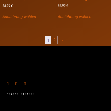
65,99
€
65,99
€
Ausführung wählen
Ausführung wählen
1
2
→
1
6
1
.
2
0
4