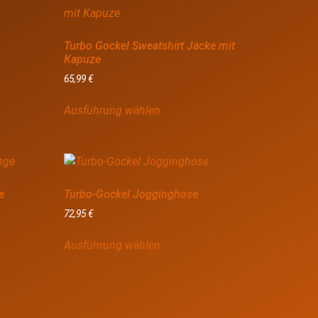
Turbo Gockel Sweatshirt Jacke mit
Kapuze
65,99
€
Ausführung wählen
e
Turbo-Gockel Jogginghose
72,95
€
Ausführung wählen