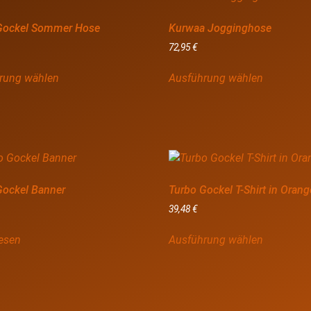
Gockel Sommer Hose
Kurwaa Jogginghose
72,95
€
rung wählen
Ausführung wählen
Gockel Banner
Turbo Gockel T-Shirt in Orang
39,48
€
lesen
Ausführung wählen