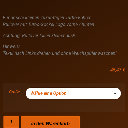
Für unsere kleinen zukünftigen Turbo-Fahrer
Pullover mit Turbo-Gockel Logo vorne / hinten
Achtung: Pullover fallen kleiner aus!!
Hinweis:
Textil nach Links drehen und ohne Weichspüler waschen!
45,47
€
Größe
In den Warenkorb