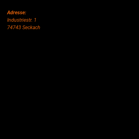
Adresse:
Industriestr. 1
74743 Seckach
Copyright © 2020 Grant Flooring- All Rights Reserved