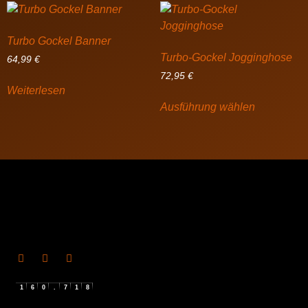
Turbo Gockel Banner
Turbo-Gockel Jogginghose
64,99
€
72,95
€
Weiterlesen
Ausführung wählen
1
6
0
.
7
1
8