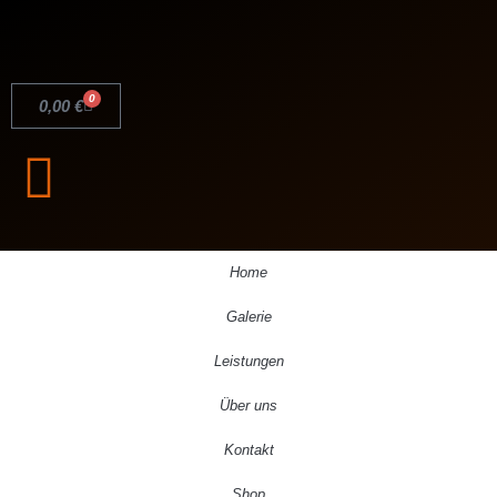
0
0,00
€
Home
Galerie
Leistungen
Über uns
Kontakt
Shop