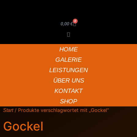
0
0,00
€
HOME
GALERIE
LEISTUNGEN
ÜBER UNS
KONTAKT
SHOP
/ Produkte verschlagwortet mit „Gockel“
Start
Gockel