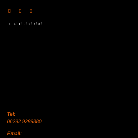
1
6
1
.
9
7
8
Tel:
06292 9289880
Email: