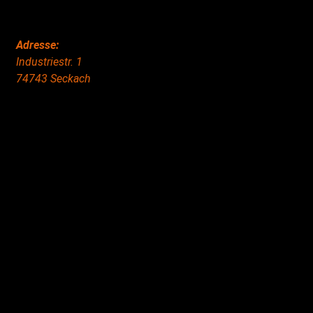
Adresse:
Industriestr. 1
74743 Seckach
Copyright © 2020 Grant Flooring- All Rights Reserved