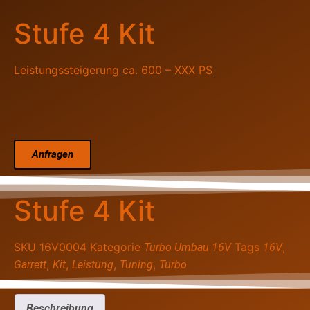
Stufe 4 Kit
Leistungssteigerung ca. 600 – XXX PS
Anfragen
Stufe 4 Kit
SKU
16V0004
Kategorie
Tags
,
Turbo Umbau 16V
16V
,
,
,
,
Garrett
Kit
Leistung
Tuning
Turbo
Beschreibung