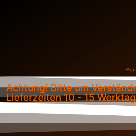
Hom
Achtung! Bitte um Verständ
Lieferzeiten 10 - 15 Werktag