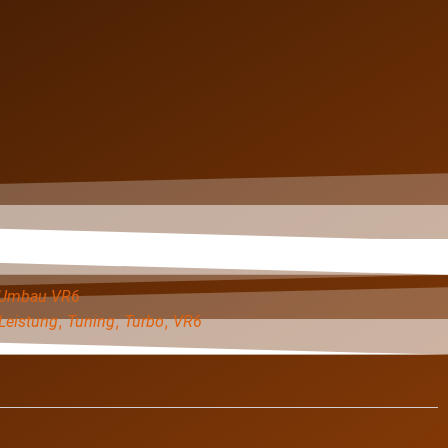
 Umbau VR6
,
,
,
Leistung
Tuning
Turbo
VR6