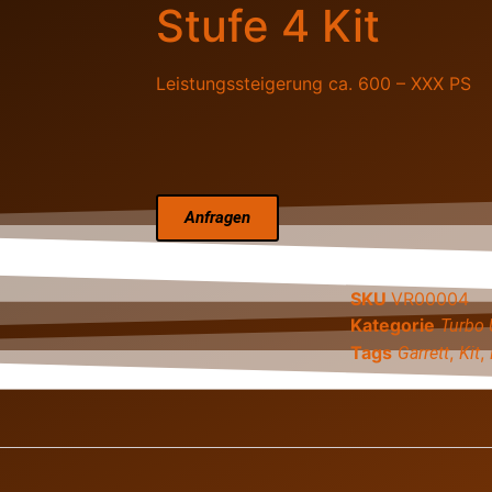
Stufe 4 Kit
Leistungssteigerung ca. 600 – XXX PS
Anfragen
SKU
VR00004
Kategorie
Turbo
Tags
,
,
Garrett
Kit