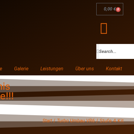
0,00
€
0
e
Galerie
Leistungen
Über uns
Kontakt
nis
e!!!
/
/ Stufe 4 Kit
Start
Turbo Umbau VR6