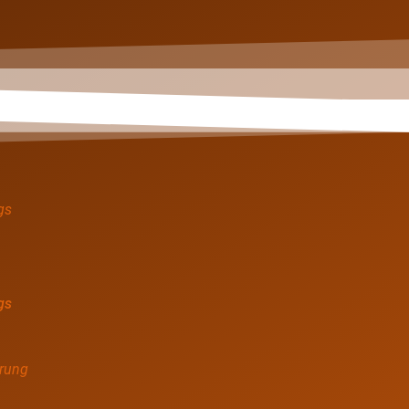
gs
rung